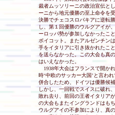
裁者ムッソリーニの政治宣伝と
ーニから地元優勝の至上命令を
決勝でチェコスロバキアに逆転
し、第１回優勝のウルグアイが
ーロッパ勢が参加しなかったこ
ボイコット。またアルゼンチン
手をイタリアに引き抜かれたこ
を送らなかった。この大会も真
はいえなかった。
1938年大会はフランスで開か
時‘中欧のサッカー大国’と言わ
併合したため、ドイツは優勝候
しかし、一回戦でスイスに破れ
敗れ去り、前回の王者イタリア
の大会もまたイングランドはも
ウルグアイの不参加により、真