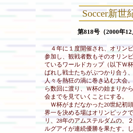
Soccer新世
第818号（2000年1
４年に１度開催され、オリンピ
参加し、観戦者数もそのオリン
ているワールドカップ（以下Ｗ
ばれし戦士たちがぶつかり合う
人々を熱狂の渦に巻き込む大会
ら数回に渡り、Ｗ杯の始まりから
会までを見ていくことにする。
Ｗ杯がまだなかった20世紀初
界一を決める場はオリンピックであ
リ、28年のアムステルダムの、
ルグアイが連続優勝を果たす。