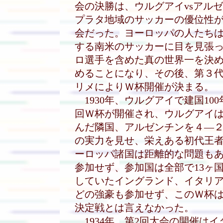
会の決勝は、ウルグアイvsアル
プラタ地域のサッカーの優位性
会だった。ヨーロッパの人たち
する南米のサッカーに目を見張
ロ選手を含めた真の世界一を決
めることになり、その後、第３代F
リメによりＷ杯開催が決まる。
1930年、ウルグアイで建国10
回Ｗ杯が開催され、ウルグアイ
んだ隣国、アルゼンチンを４―
の実力を見せ、栄えある初代王
ーロッパ諸国は距離的な問題もあ
参加せず、参加国は全部で13ヶ国
していたイングランド、イタリ
どの強豪も参加せず、このＷ杯
決定戦とは言えなかった。
1934年、第2回大会の開催は