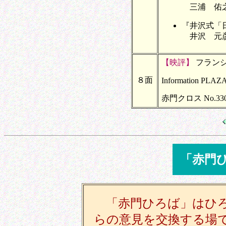
三浦 佑
『井沢式「
井沢 元
【映評】
フラン
８面
Information PLAZ
赤門クロス No.33
「赤門
「赤門ひろば」はひろ
らの意見を交換する場