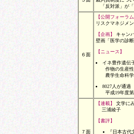
「反対派」が「
【公開フォーラム
リスクマネジメン
【企画】
キャン
壁画「医学の診断
【ニュース】
６面
イネ豊作遺伝
作物の生産性
農学生命科学
8027人が通過
平成19年度第
【連載】
文学に
三浦綾子
【書評】
７面
『日本古代