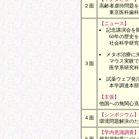
２面
高齢者虐待問題を
東京医科歯科大
【ニュース】
記念講演会を
60年の歴史を
社会科学研究
メタボ治療に
マウス実験で
３面
医学系研究科
試薬ウェブ発
本学調達本部
【主張】
他国への無関心克
【シンポジウム】
４面
環境問題解決のた
【学内意識調査】
５面
裁判員制度につい