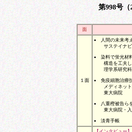
第998号（
面
人間の未来考
サステイナビ
染料で蛍光材
構造を工夫し
理学系研究科
１面
免疫細胞治療
メディネット
東大病院
八重樫被告ら
東大病院・入
淡青手帳
【インタビュー】