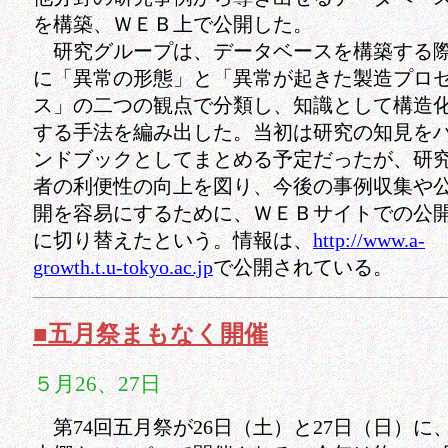
を構築、ＷＥＢ上で公開した。
研究グループは、データベースを構築する
に「異常の形態」と「異常が起きた製造プロ
ス」の二つの観点で分類し、知識として構造
する手法を編み出した。当初は研究の知見を
ンドブックとしてまとめる予定だったが、研
者の利便性の向上を図り、今後の事例収集や
開を容易にするために、ＷＥＢサイトでの公
に切り替えたという。情報は、
http://www.a-
growth.t.u-tokyo.ac.jp
で公開されている。
■五月祭まもなく開催
５月26、27日
第74回五月祭が26日（土）と27日（日）に