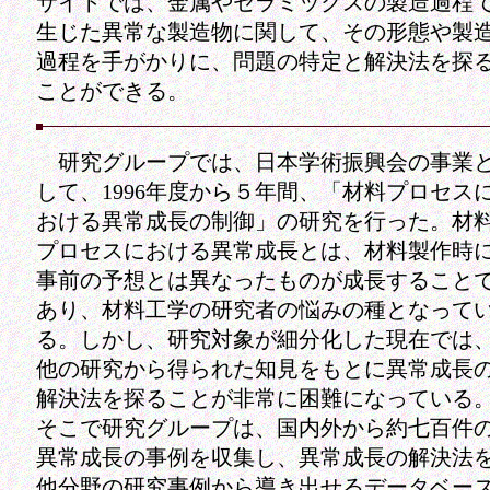
サイトでは、金属やセラミックスの製造過程
生じた異常な製造物に関して、その形態や製
過程を手がかりに、問題の特定と解決法を探
ことができる。
研究グループでは、日本学術振興会の事業
して、1996年度から５年間、「材料プロセス
おける異常成長の制御」の研究を行った。材
プロセスにおける異常成長とは、材料製作時
事前の予想とは異なったものが成長すること
あり、材料工学の研究者の悩みの種となって
る。しかし、研究対象が細分化した現在では
他の研究から得られた知見をもとに異常成長
解決法を探ることが非常に困難になっている
そこで研究グループは、国内外から約七百件
異常成長の事例を収集し、異常成長の解決法
他分野の研究事例から導き出せるデータベー