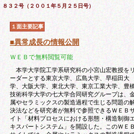
８３２号（２００１年５月２５日号）
１面主要記事
■異常成長の情報公開
ＷＥＢで無料閲覧可能
本学大学院工学系研究科の小宮山宏教授を
ーダーとする東京大学、広島大学、早稲田大
学、大阪大学、東北大学、東京工業大学、豊
技術科学大学の七大学合同研究グループは、
属やセラミックスの製造過程で生じる問題の
決法などを研究者が無料で参照できるＷＥＢ
イト「材料プロセスにおける形態・構造制御
キスパートシステム」を開設した。このＷＥ