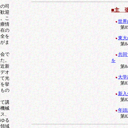
の司
■主 
が歓迎
た。こ
世界
医療情
第85
現在の
安全を
東大
とがま
第849
会で
共同
った。
を
最近新
第842
ビデオ
大学
して光
第83
どを挙
るもの
新入
第82
て講
算機械
年頭
クス、
第82
らゆる
究領域