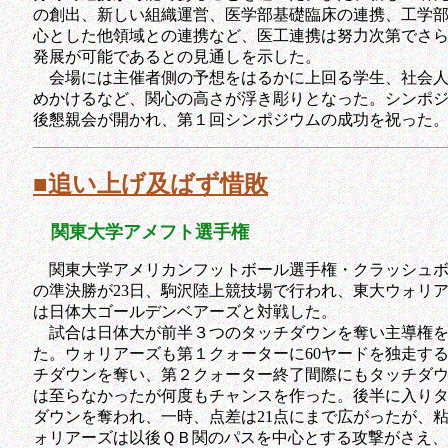
の創出、新しい組織運営、医学部基礎臨床の連携、工学
心とした他領域との連携など、医工連携は努力次第でさ
発展が可能であるとの見通しを示した。
会場には主催者側の予想をはるかに上回る学生、社会人
めかけるなど、関心の高さが浮き彫りとなった。シンポ
後懇親会が開かれ、第１回シンポジウムの成功を祝った
■追い上げ及ばず惜敗
関東大学アメフト選手権
関東大学アメリカンフットボール選手権・クラッシュボ
の準決勝が23日、駒沢陸上競技場で行われ、東大ウォリ
は日体大ゴールデンベアーズと対戦した。
試合は日体大が前半３つのタッチダウンを奪い主導権を
た。ウォリアーズも第１クォーターに60ヤードを独走す
チダウンを奪い、第２クォーター終了間際にもタッチダ
は至らなかったが何度もチャンスを作った。後半に入り
ダウンを奪われ、一時、点差は21点にまで広がったが、
ォリアーズは以後ＱＢ関のパスを中心とする攻撃がさえ