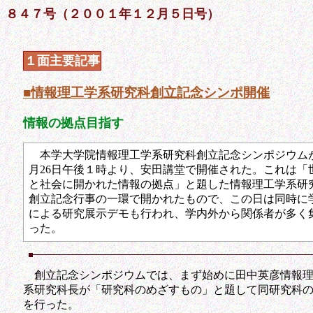
８４７号（２００１年１２月５日号）
１面主要記事
■情報理工学系研究科創立記念シンポ開催
情報の拠点目指す
本学大学院情報理工学系研究科創立記念シンポジウムが
月26日午後１時より、安田講堂で開催された。これは「
と社会に開かれた情報の拠点」と題した情報理工学系研
創立記念行事の一環で開かれたもので、この日は同時に
による研究展示デモも行われ、学内外から関係者が多く
った。
創立記念シンポジウムでは、まず始めに田中英彦情報理
系研究科長が「研究科のめざすもの」と題して同研究科
を行った。