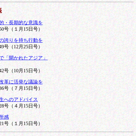
張
的・長期的な意識を
0号（１月15日号）
の誇りを持ち行動を
号（12月25日号）
で「開かれたアジア」
号（10月15日号）
改革に活発な議論を
6号（７月15日号）
生へのアドバイス
8号（４月15日号）
所感
1号（１月15日号）