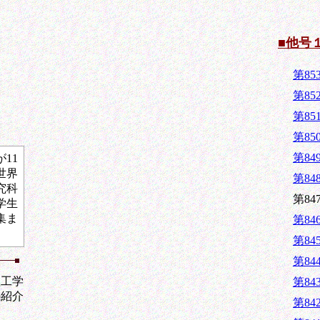
■他号
第8
第8
第8
第8
第84
11
世界
第84
究科
第84
学生
集ま
第84
第84
第8
工学
第84
の紹介
第84