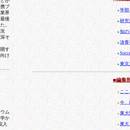
などが
連携プ
学部
産業界
。最後
研究
した。
盛況
知の
味深そ
淡青
公開す
Soc
に向け
東京
■編集
ここ
今、
ウム
東大
医学か
東大
院入