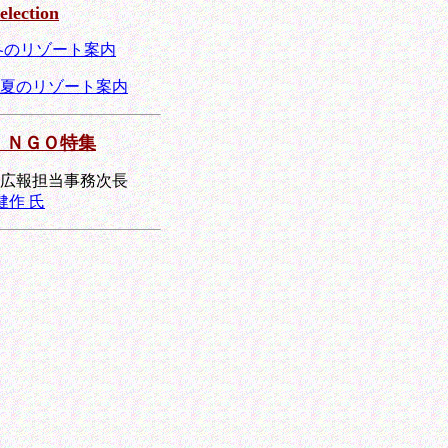
election
1 冬のリゾート案内
1 夏のリゾート案内
・ＮＧＯ特集
広報担当事務次長
健作 氏