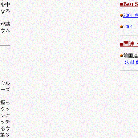
■Best S
部を中
らなる
200
が詰
200
ジウム
。
■国連
前国連
法眼 
ウル
アーズ
握っ
るタッ
ウンに
タッチ
粘るウ
、第３