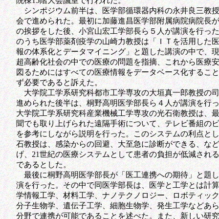
院棟15階大会議室で行われた。
シンポジウム前半は、医学部循環器内科の永井良三教授
会で進められた。最初に加藤進昌医学部附属病院病院長
の挨拶をした後、小宮山宏工学部長ら５人が講演を行っ
のうち医学部薬剤疫学の山崎力教授は「ＩＴを活用した
報の体系化とデータマイニング」と題した講演の中で、
超高齢化社会の中での医療の問題を指摘、これから医療
図るためにはすべての医療情報をデータベース化するこ
ず必要であると訴えた。
大学院工学系研究科都市工学専攻の大垣真一郎教授の司
進められた後半は、桐野高明医学部長ら４人が講演を行
大学院工学系研究科産業機械工学専攻の光石衛教授は、
聞でも取り上げられた遠隔手術について、テレビ番組の
を参考にしながら説明を行った。このシステムの利点と
石教授は、感染からの回避、大至急に診断ができる、な
げ、21世紀の医療システムとして患者の負担が低減され
であるとした。
最後に桐野高明医学部長が「医工連携への期待」と題し
演を行った。その中で同医学部長は、医学と工学とは計
学情報工学、材料工学、ナノテクノロジー、ロボティッ
分子生物学、遺伝子工学、細胞生物学、発生工学などあ
分野で連携が可能であることを述べた。また、新しい研