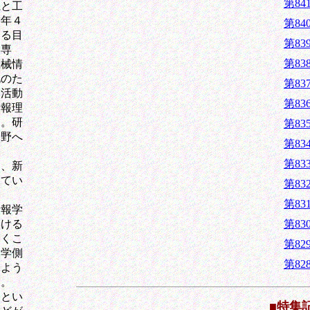
第8
と工
今年４
第8
図る目
第8
学専
第8
機械情
化のた
第8
別活動
第8
情報理
た。研
第8
分野へ
第8
第8
、新
してい
第8
第8
報学
第8
おける
いくこ
第8
大学側
第8
るよう
た。
とい
■特集記