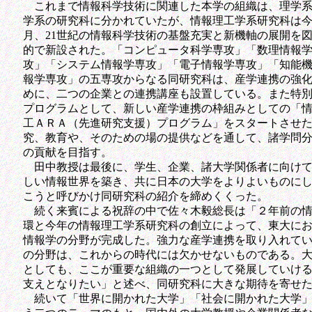
これまで情報科学技術に関連した本学の組織は、理学系
学系の研究科に分かれていたが、情報理工学系研究科は
月、21世紀の情報科学技術の基盤充実と新機軸の展開を
的で新設された。「コンピュータ科学専攻」「数理情報
攻」「システム情報学専攻」「電子情報学専攻」「知能
報学専攻」の五専攻からなる同研究科は、産学連携の強
めに、二つの企業との連携講座も設置している。また特
プログラムとして、新しい産学連携の枠組みとしての「
工ＡＲＡ（先進研究支援）プログラム」をスタートさせ
究、教育や、そのための場の提供などを通して、諸学問
の貢献を目指す。
田中教授は最後に、学生、企業、諸大学関係者に向けて
しい情報世界を築き、共に日本の大学をよりよいものに
こうと呼びかけ同研究科の紹介を締めくくった。
続く来賓による祝辞の中で佐々木毅総長は「２年前の情
環と今年の情報理工学系研究科の創立によって、東大に
情報学の分野が完成した。強力な産学連携を取り入れて
の分野は、これからの時代には欠かせないものである。
としても、ここが重要な組織の一つとして発展していけ
支えとなりたい」と述べ、同研究科に大きな期待を寄せ
続いて「世界に開かれた大学」「社会に開かれた大学」