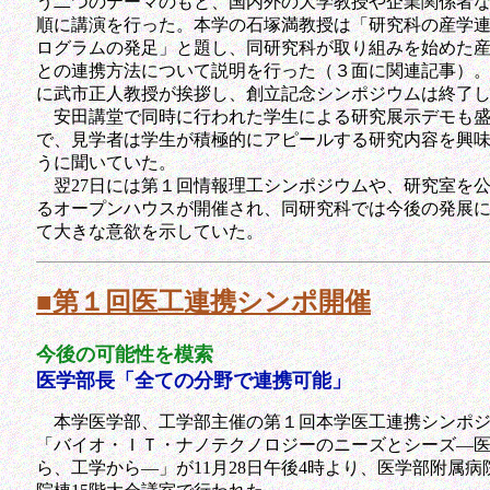
う二つのテーマのもと、国内外の大学教授や企業関係者
順に講演を行った。本学の石塚満教授は「研究科の産学
ログラムの発足」と題し、同研究科が取り組みを始めた
との連携方法について説明を行った（３面に関連記事）
に武市正人教授が挨拶し、創立記念シンポジウムは終了
安田講堂で同時に行われた学生による研究展示デモも
で、見学者は学生が積極的にアピールする研究内容を興
うに聞いていた。
翌27日には第１回情報理工シンポジウムや、研究室を
るオープンハウスが開催され、同研究科では今後の発展
て大きな意欲を示していた。
■第１回医工連携シンポ開催
今後の可能性を模索
医学部長「全ての分野で連携可能」
本学医学部、工学部主催の第１回本学医工連携シンポジ
「バイオ・ＩＴ・ナノテクノロジーのニーズとシーズ―
ら、工学から―」が11月28日午後4時より、医学部附属病