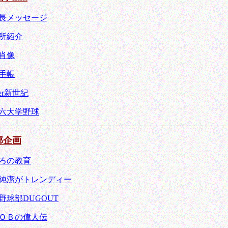
長メッセージ
所紹介
肖像
手帳
cer新世紀
六大学野球
部企画
ろの教育
純潔がトレンディー
野球部DUGOUT
ＯＢの偉人伝