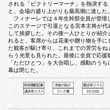
される「ビクトリーマーチ」を熱演する
と、会場の盛り上がりも最高潮に達した
フィナーレでは４年生幹部全員が登壇
このステージで引退となる宮本主将が代
して挨拶した。その後一人ひとりが紹介
れると、客席からは花束や贈り物を手に
た観客が駆け寄り、これまでの苦労をね
らう光景も見られた。最後に全員で応援
「ただひとつ」を大合唱し、感動のうち
幕は閉じた。