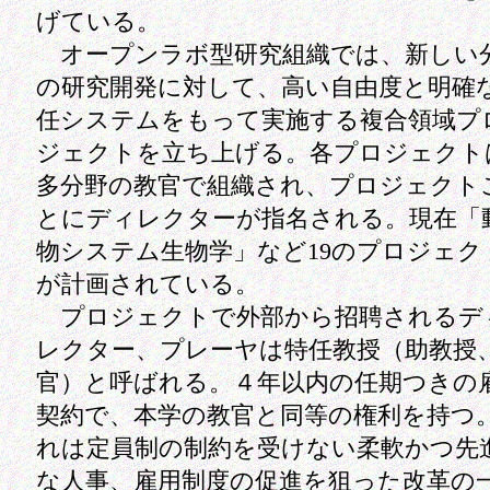
げている。
オープンラボ型研究組織では、新しい
の研究開発に対して、高い自由度と明確
任システムをもって実施する複合領域プ
ジェクトを立ち上げる。各プロジェクト
多分野の教官で組織され、プロジェクト
とにディレクターが指名される。現在「
物システム生物学」など19のプロジェク
が計画されている。
プロジェクトで外部から招聘されるデ
レクター、プレーヤは特任教授（助教授
官）と呼ばれる。４年以内の任期つきの
契約で、本学の教官と同等の権利を持つ
れは定員制の制約を受けない柔軟かつ先
な人事、雇用制度の促進を狙った改革の