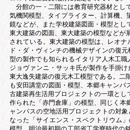
分館の一・二階には教育研究器材とし
気機関模型、タイプライター、計算機、
鏡などが、また学校建築図面・模型とし
東大建築の図面、東大建築の模型などが
されている。東大建築の模型は、レオナ
ド・ダ・ヴィンチの機械デザインの復元
型の製作でも知られるイタリア人木工職
ジョヴァンニ・サッキ氏が製作を手掛け
東大逸失建築の復元木工模型である。二
も安田講堂の図面・模型、本郷キャンパ
古建築再生活用プロジェクトの一環とし
作られた「赤門倉庫」の模型、同じく本
ャンパスの空地活用プロジェクトの対象
なった「サイエンス・スペクトリウム」
模型、明治最初期の工部省工学寮時代の