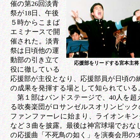
催の第26回淡青
祭が18日、午後
５時からこまば
エミナースで開
催された。淡青
祭は日頃他の運
動部の引き立て
応援部をリードする宮本主将
役に徹している
応援部が主役となり、応援部員が日頃の
の成果を発揮する場として知られている
第１部はバンドステージで、40人を超
る吹奏楽団がロサンゼルスオリンピック
ファンファーレに始まり、ライオンキン
など３曲を披露。最後は神宮球場でおな
の応援曲「不死鳥の如く」を演奏会用の