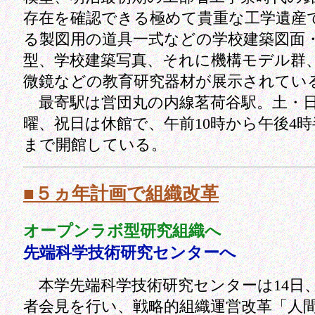
存在を確認できる極めて貴重な工学遺産
る製図用の道具一式などの学校建築図面
型、学校建築写真、それに機構モデル群
微鏡などの教育研究器材が展示されてい
最寄駅は営団丸の内線茗荷谷駅。土・
曜、祝日は休館で、午前10時から午後4時
まで開館している。
■５ヵ年計画で組織改革
オープンラボ型研究組織へ
先端科学技術研究センターへ
本学先端科学技術研究センターは14日
者会見を行い、戦略的組織運営改革「人