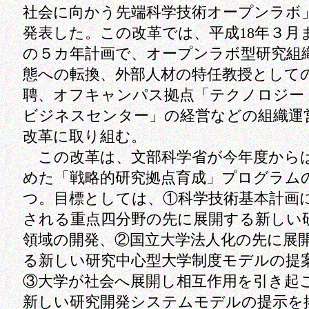
社会に向かう先端科学技術オープンラボ
発表した。この改革では、平成18年３月
の５カ年計画で、オープンラボ型研究組
態への転換、外部人材の特任教授として
聘、オフキャンパス拠点「テクノロジー
ビジネスセンター」の経営などの組織運
改革に取り組む。
この改革は、文部科学省が今年度から
めた「戦略的研究拠点育成」プログラム
つ。目標としては、①科学技術基本計画
される重点四分野の先に展開する新しい
領域の開発、②国立大学法人化の先に展
る新しい研究中心型大学制度モデルの提
③大学が社会へ展開し相互作用を引き起
新しい研究開発システムモデルの提示を