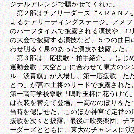
ジナルアレンジで聴かせてくれた。
第２部はチアリーダーズ〝ＫＲＡＮＺ
よるチアリーディングステージ。アメフ
のハーフタイムで披露される演技や、12
の大会で披露する演技など、５つの曲目
わせ明るく息のあった演技を披露した。
第３部は「応援歌・拍手紹介」。はじ
運動会歌「大空と」に合わせて東大のシ
ル「淡青旗」が入場し、第一応援歌「た
とつ」が宮本主将のリードで披露された
第一高等学校寮歌「嗚呼玉杯に花うけて
は衣装を替えて登場。一高ののぼりをた
当時を偲ばせた。このほか神宮で定番の
援歌を次々と披露。最後に吹奏楽団、チ
ーダーズとともに、東大のチャンスに演