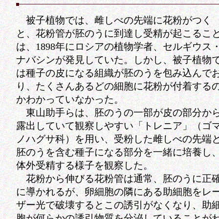
被子植物では、雌しべの先端に花粉がつく
と、花粉管が胚のうに到達し受精が起こるこ
は、1898年にロシアの植物学者、セルギウス
ナバシンが発見していた。しかし、被子植物
は種子の皮になる組織が胚のうを包み込んで
り、たくさんあるどの細胞に花粉が付着する
かわかっていなかった。
東山助手らは、胚のうの一部が皮の部分か
露出していて観察しやすい「トレニア」（ゴ
ノハグサ科）を用い、受粉した雌しべの先端
胚のうを含む種子になる部分を一緒に培養し
体外受精する様子を観察した。
花粉から伸びる花粉管は通常、胚のうに正
に導かれるが、卵細胞の隣にある助細胞をレ
ザー光で破壊するとこの誘引がなくなり、助
胞が何らかの誘引物質を分泌していることが