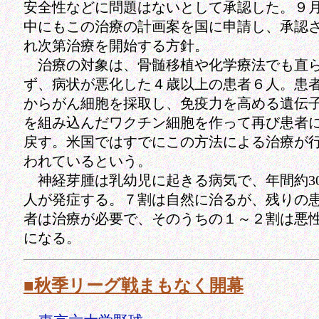
安全性などに問題はないとして承認した。９
中にもこの治療の計画案を国に申請し、承認
れ次第治療を開始する方針。
治療の対象は、骨髄移植や化学療法でも直
ず、病状が悪化した４歳以上の患者６人。患
からがん細胞を採取し、免疫力を高める遺伝
を組み込んだワクチン細胞を作って再び患者
戻す。米国ではすでにこの方法による治療が
われているという。
神経芽腫は乳幼児に起きる病気で、年間約30
人が発症する。７割は自然に治るが、残りの
者は治療が必要で、そのうちの１～２割は悪
になる。
■秋季リーグ戦まもなく開幕