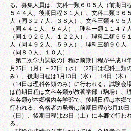
る。募集人員は、文科一類６０５人（前期日
５４４人、後期日程６１人）、文科二類３６
人（同３２７人、３８人）、文科三類４９５
（同４４１人、５４人）、理科一類１１４７
（同１０２５人、１２２人）、理科二類５５
人（同４９２人、５９人）、理科三類９０人
（同８０人、１０人）。
第二次学力試験の日程は前期日程が平成14年
月25日（月）～27日（水）（27日は理科三類
み）、後期日程は3月13日（水）、14日（木）
（14日は理科各類のみ）に行われる。試験会
は前期日程は文科各類が教養学部（駒場）、
科各類が本郷構内各学部で、後期日程は本郷
行われる。合格者の発表は前期日程が3月10日
（日）、後期日程は23日（土）に本郷で行わ
る。