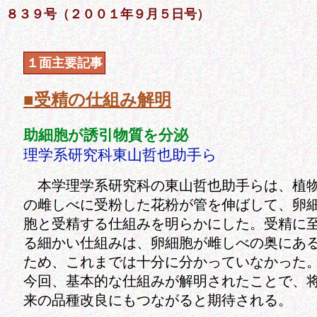
８３９号（２００１年９月５日号）
１面主要記事
■受精の仕組み解明
助細胞が誘引物質を分泌
理学系研究科東山哲也助手ら
本学理学系研究科の東山哲也助手らは、植
の雌しべに受粉した花粉が管を伸ばして、卵
胞と受精する仕組みを明らかにした。受精に
る細かい仕組みは、卵細胞が雌しべの奥にあ
ため、これまでは十分に分かっていなかった
今回、基本的な仕組みが解明されたことで、
来の品種改良にもつながると期待される。