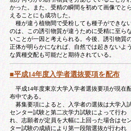
かった。また、受精の瞬間を初めて画像でと
えることにも成功した。
種が違う植物間で受粉しても種子ができな
のは、この誘引物質が違うために受精に至ら
いことが一因と考えられる。今後、誘引物質
正体が明らかになれば、自然では起きないよ
な異種交配も可能だと期待されている。
■平成14年度入学者選抜要項を配布
平成14年度東京大学入学者選抜要項が現在
布中である。
募集要項によると、入学者の選抜は大学入
センター試験と第二次学力試験によって行わ
れ、志願者が定員を大幅に上回った場合はセ
ター試験の成績により第一段階選抜が行われ