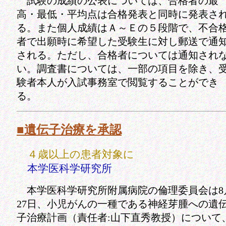
試験の成績の公表については、合格者の最
高・最低・平均点は合格発表と同時に発表さ
る。また個人成績はＡ～Ｅの５段階で、不合
者で出願時に希望した受験生に対し郵送で通
される。ただし、合格者については通知され
い。調査書については、一部の項目を除き、
験者本人が入試事務室で閲覧することができ
る。
■遺伝子治療を承認
４歳以上の患者対象に
本学医科学研究所
本学医科学研究所附属病院の倫理委員会は8
27日、小児がんの一種である神経芽腫への遺
子治療計画（責任者:山下直秀教授）について