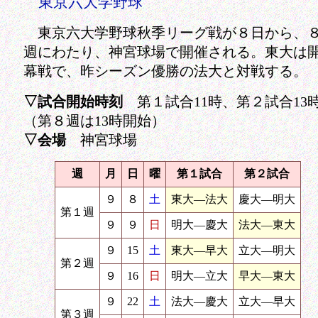
東京六大学野球
東京六大学野球秋季リーグ戦が８日から、
週にわたり、神宮球場で開催される。東大は
幕戦で、昨シーズン優勝の法大と対戦する。
▽試合開始時刻
第１試合11時、第２試合13
（第８週は13時開始）
▽会場
神宮球場
週
月
日
曜
第１試合
第２試合
９
８
土
東大―法大
慶大―明大
第１週
９
９
日
明大―慶大
法大―東大
９
15
土
東大―早大
立大―明大
第２週
９
16
日
明大―立大
早大―東大
９
22
土
法大―慶大
立大―早大
第３週